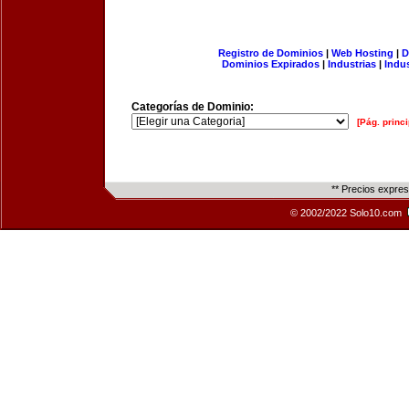
Registro de Dominios
|
Web Hosting
|
D
Dominios Expirados
|
Industrias
|
Indu
Categorías de Dominio:
[Pág. princi
** Precios expre
© 2002/2022 Solo10.com