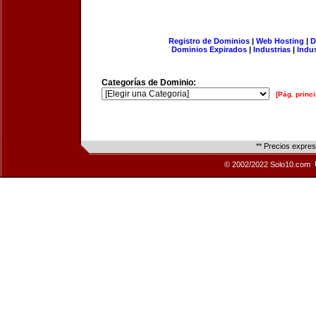
Registro de Dominios
|
Web Hosting
|
D
Dominios Expirados
|
Industrias
|
Indu
Categorías de Dominio:
[Pág. princi
** Precios expre
© 2002/2022 Solo10.com