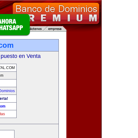
.com
 puesto en Venta
TAL.COM
om
Dominios
erta!
.com
tas