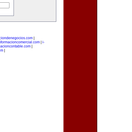
aciondenegocios.com
|
nformacioncomercial.com
|
i-
macioncontable.com
|
om
|