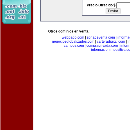
Precio Ofrecido $
Otros dominios en venta:
webpago.com
|
zonadeventa.com
|
inform
negociosglobalizados.com
|
carteradigital.com
|
i
campos.com
|
compraprivada.com
|
infor
informacionimpositiva.c