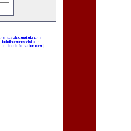
com
|
pasajesenoferta.com
|
|
boletinempresarial.com
|
|
boletindeinformacion.com
|