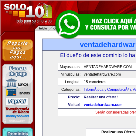
ventadehardwa
El dueño de este dominio lo ha
Mayusculas:
VENTADEHARDWARE.COM
Minusculas:
ventadehardware.com
Longitud:
15 caracteres
Categorias:
InformÃ¡tica y ComputaciÃ³n
,
V
Precio:
Realizar una oferta!
Visitar!
ventadehardware.com
Serán consideradas ofer
Realizar una Oferta