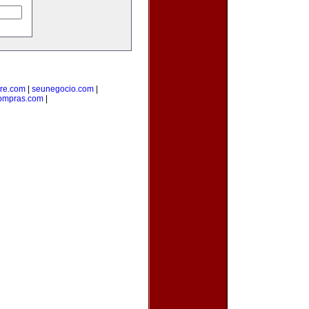
re.com
|
seunegocio.com
|
compras.com
|