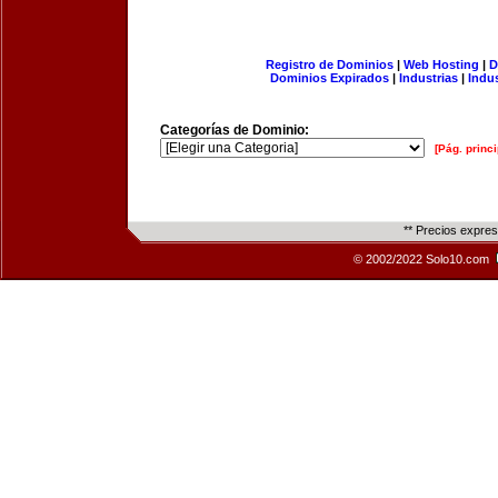
Registro de Dominios
|
Web Hosting
|
D
Dominios Expirados
|
Industrias
|
Indu
Categorías de Dominio:
[Pág. princi
** Precios expre
© 2002/2022 Solo10.com