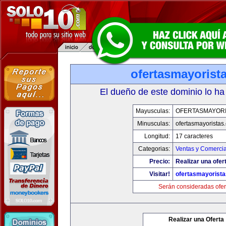
ofertasmayorist
El dueño de este dominio lo ha
Mayusculas:
OFERTASMAYORI
Minusculas:
ofertasmayoristas
Longitud:
17 caracteres
Categorias:
Ventas y Comercia
Precio:
Realizar una ofer
Visitar!
ofertasmayorist
Serán consideradas ofer
Realizar una Oferta