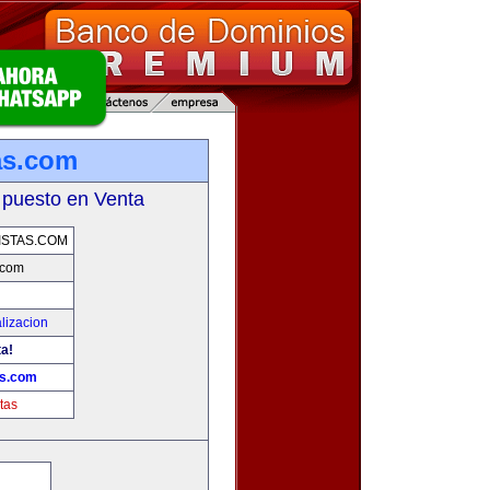
as.com
 puesto en Venta
STAS.COM
.com
lizacion
ta!
as.com
tas