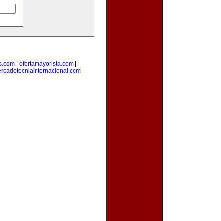
s.com
|
ofertamayorista.com
|
rcadotecniainternacional.com