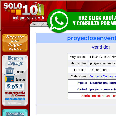
proyectosenven
Vendido!
Mayusculas:
PROYECTOSENV
Minusculas:
proyectosenventa
Longitud:
16 caracteres
Categorias:
Ventas y Comercia
Precio:
Realizar una ofer
Visitar!
proyectosenvent
Serán consideradas ofer