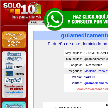
guiamedicament
El dueño de este dominio lo ha
Mayusculas:
GUIAMEDICAME
Minusculas:
guiamedicamento
Longitud:
16 caracteres
Categorias:
Medicina
,
Portale
Precio:
$449.00
Visitar!
guiamedicament
Serán consideradas ofer
R