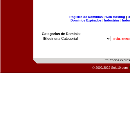
Registro de Dominios
|
Web Hosting
|
D
Dominios Expirados
|
Industrias
|
Indu
Categorías de Dominio:
[Pág. princi
** Precios expre
© 2002/2022 Solo10.com