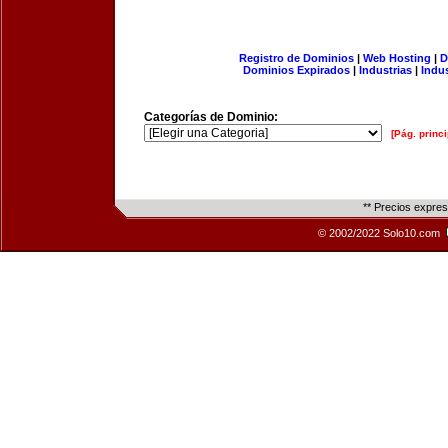
Registro de Dominios
|
Web Hosting
|
D
Dominios Expirados
|
Industrias
|
Indu
Categorías de Dominio:
[Pág. princi
** Precios expre
© 2002/2022 Solo10.com