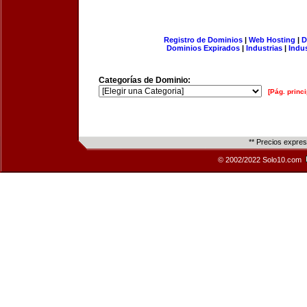
Registro de Dominios
|
Web Hosting
|
D
Dominios Expirados
|
Industrias
|
Indu
Categorías de Dominio:
[Pág. princi
** Precios expre
© 2002/2022 Solo10.com