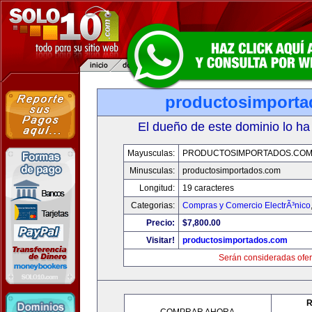
productosimport
El dueño de este dominio lo ha
Mayusculas:
PRODUCTOSIMPORTADOS.CO
Minusculas:
productosimportados.com
Longitud:
19 caracteres
Categorias:
Compras y Comercio ElectrÃ³nico
Precio:
$7,800.00
Visitar!
productosimportados.com
Serán consideradas ofer
R