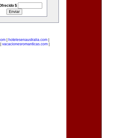
Ofrecido $
.com
|
hotelesenaustralia.com
|
|
vacacionesromanticas.com
|