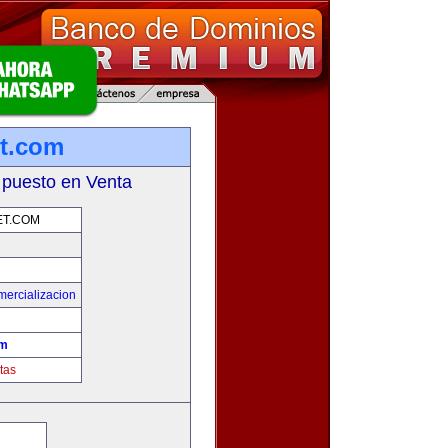
et.com
 puesto en Venta
ET.COM
mercializacion
om
tas