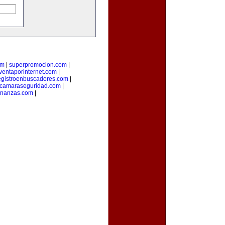
om
|
superpromocion.com
|
ventaporinternet.com
|
egistroenbuscadores.com
|
camaraseguridad.com
|
inanzas.com
|