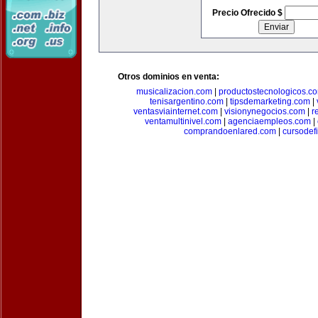
Precio Ofrecido $
Otros dominios en venta:
musicalizacion.com
|
productostecnologicos.c
tenisargentino.com
|
tipsdemarketing.com
|
ventasviainternet.com
|
visionynegocios.com
|
r
ventamultinivel.com
|
agenciaempleos.com
|
comprandoenlared.com
|
cursodef