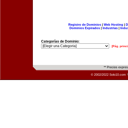
Registro de Dominios
|
Web Hosting
|
D
Dominios Expirados
|
Industrias
|
Indu
Categorías de Dominio:
[Pág. princi
** Precios expre
© 2002/2022 Solo10.com