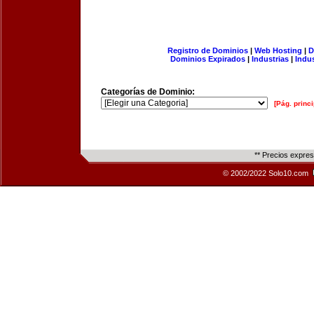
Registro de Dominios
|
Web Hosting
|
D
Dominios Expirados
|
Industrias
|
Indu
Categorías de Dominio:
[Pág. princi
** Precios expre
© 2002/2022 Solo10.com