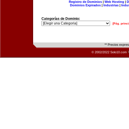
Registro de Dominios
|
Web Hosting
|
D
Dominios Expirados
|
Industrias
|
Indu
Categorías de Dominio:
[Pág. princi
** Precios expre
© 2002/2022 Solo10.com