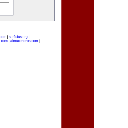
.com
|
surfistas.org
|
s.com
|
almaceneros.com
|