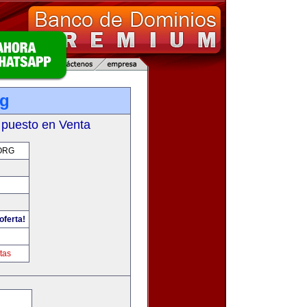
rg
 puesto en Venta
ORG
oferta!
tas