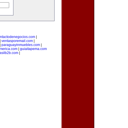
ntactodenegocios.com
|
|
ventasporemail.com
|
|
paraguayinmuebles.com
|
america.com
|
guiaitapema.com
asilb2b.com
|