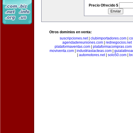
Precio Ofrecido $
Otros dominios en venta:
suscripciones.net
|
clubimportadores.com
|
co
agendadereuniones.com
|
rednegocios.net
plataformaventas.com
|
plataformacompras.com
moviventa.com
|
industriaslacteas.com
|
guialatino
|
automotores.net
|
solo50.com
|
br