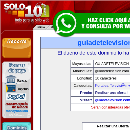
guiadetelevisi
El dueño de este dominio lo ha
Mayusculas:
GUIADETELEVISION
Minusculas:
guiadetelevision.com
Longitud:
16 caracteres
Categorias:
Portales
,
TelevisiÃ³n 
Precio:
Realizar una oferta!
Visitar!
guiadetelevision.co
Serán consideradas ofer
Realizar una Oferta