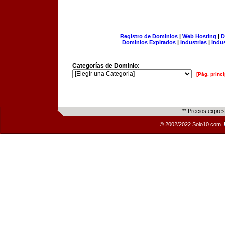
Registro de Dominios
|
Web Hosting
|
D
Dominios Expirados
|
Industrias
|
Indu
Categorías de Dominio:
[Pág. princi
** Precios expre
© 2002/2022 Solo10.com