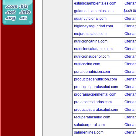
estudiosambientales.com
Ofertar
guiamedicamentos.com
$449.
guianutricional.com
Ofertar
higieneyseguridad.com
Ofertar
mejoresusalud.com
Ofertar
nutricioncanina.com
Ofertar
nutricionsaludable.com
Ofertar
nutricionsuperior.com
Ofertar
nutricocina.com
Ofertar
portaldenutricion.com
Ofertar
productosdenutricion.com
Ofertar
productosparalasalud.com
Ofertar
programacionmental.com
Ofertar
protectoresdiarios.com
Ofertar
pruductosparalasalud.com
Ofertar
recuperarlasalud.com
Ofertar
saludcorporal.com
Ofertar
saludenlinea.com
Ofertar