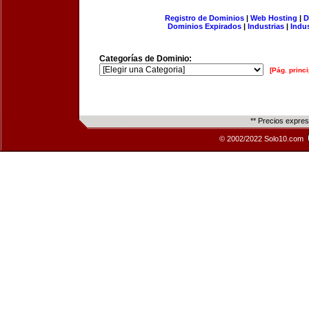
Registro de Dominios
|
Web Hosting
|
D
Dominios Expirados
|
Industrias
|
Indu
Categorías de Dominio:
[Pág. princi
** Precios expre
© 2002/2022 Solo10.com