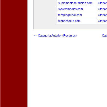
suplementosnutricion.com
Ofertar
systemmedics.com
Ofertar
terapiagrupal.com
Ofertar
webdesalud.com
Ofertar
<< Categoria Anterior (Recursos)
Cat